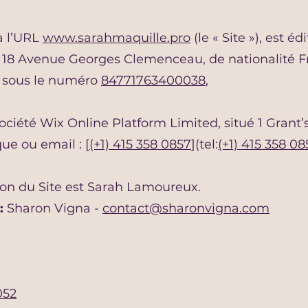
 à l’URL
www.sarahmaquille.pro
(le « Site »), est édi
18 Avenue Georges Clemenceau, de nationalité Fra
M. sous le numéro
84771763400038
,
société Wix Online Platform Limited, situé 1 Gran
ue ou email : [
(+1) 415 358 0857
](tel:
(+1) 415 358 08
tion du Site est Sarah Lamoureux.
:
Sharon Vigna -
contact@sharonvigna.com
052