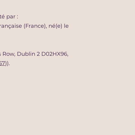
té par :
nçaise (France), né(e) le
t’s Row, Dublin 2 D02HX96,
57
)).